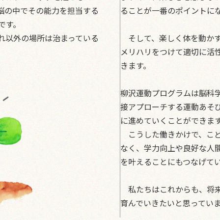
脳の中でその能力を担当する
ることが一番のポイントに
です。
れ以外の場所は治まっている
そして、楽しく体を動かす
メリハリをつけて適切に活
きます。
柳沢運動プログラムは脳科
接アプローチする運動あそ
に進めていくことができま
こうした働きかけで、こど
なく、学力向上や良好な人
を叶えることにもつなげて
私たちはこれからも、将来
育んでいきたいと思ってい