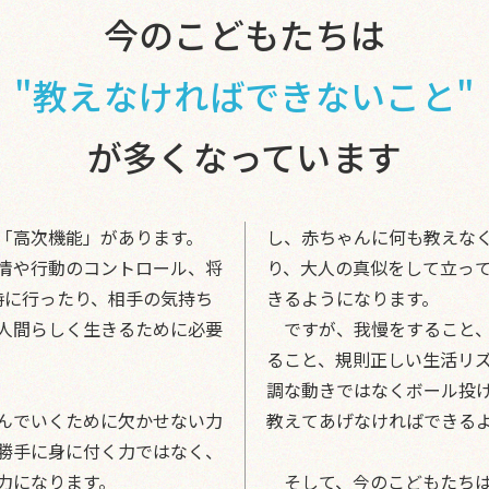
今のこどもたちは
"教えなければできないこと"
が多くなっています
「高次機能」があります。
し、赤ちゃんに何も教えな
情や行動のコントロール、将
り、大人の真似をして立っ
時に行ったり、相手の気持ち
きるようになります。
人間らしく生きるために必要
ですが、我慢をすること、
ること、規則正しい生活リ
調な動きではなくボール投
んでいくために欠かせない力
教えてあげなければできる
勝手に身に付く力ではなく、
力になります。
そして、今のこどもたちは