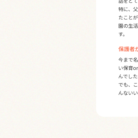
話をとて
特に、父
たことが
園の生活
す。
保護者
今まで名
い保育o
んでした
でも、こ
んないい