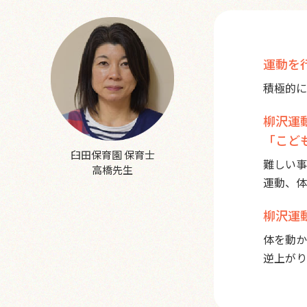
運動を
積極的に
柳沢運
「こど
臼田保育園 保育士
難しい事
高橋先生
運動、体
柳沢運
体を動か
逆上がり