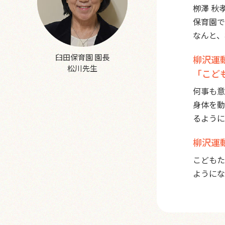
栁澤 秋
保育園で
なんと、
臼田保育園 園長
柳沢運
松川先生
「こど
何事も意
身体を動
るように
柳沢運
こどもた
ようにな