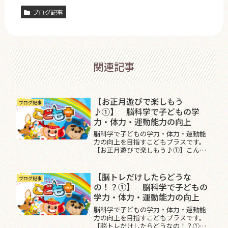
ブログ記事
関連記事
【お正月遊びで楽しもう
ブログ記事
♪①】 脳科学で子どもの学
力・体力・運動能力の向上
脳科学で子どもの学力・体力・運動能
力の向上を目指すこどもプラスです。
【お正月遊びで楽しもう♪①】こんに
ちは。『身体・心・脳を育て、すべての
子ども達に身体を使って楽しさを伝え
る』【運動保育士会】です。2021年と
【脳トレだけしたらどうな
ブログ記事
なって5日が経ちましたが皆さん...
の！？①】 脳科学で子どもの
学力・体力・運動能力の向上
脳科学で子どもの学力・体力・運動能
力の向上を目指すこどもプラスです。
【脳トレだけしたらどうなの！？①】