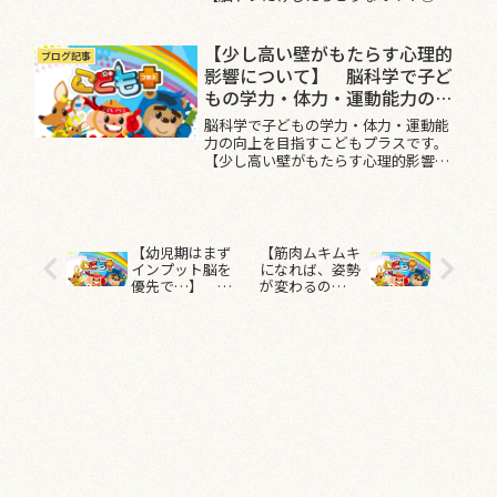
こんにちは。『身体・心・脳を育て、す
べての子ども達に身体を使って楽しさ
を伝える』【運動保育士会】です。“脳
【少し高い壁がもたらす心理的
ブログ記事
トレ”皆さんも一度は耳にしたこと...
影響について】 脳科学で子ど
もの学力・体力・運動能力の向
上
脳科学で子どもの学力・体力・運動能
力の向上を目指すこどもプラスです。
【少し高い壁がもたらす心理的影響に
ついて】みなさん、こんにちは。『身
体・心・脳を育て、すべての子ども達に
身体を使って楽しさを伝える』【運動
保育士会】です。先日の投稿では、心...
【幼児期はまず
【筋肉ムキムキ
インプット脳を
になれば、姿勢
優先で…】 脳
が変わるの
科学で子どもの
か？！】 脳科
学力・体力・運
学で子どもの学
動能力の向上
力・体力・運動
能力の向上