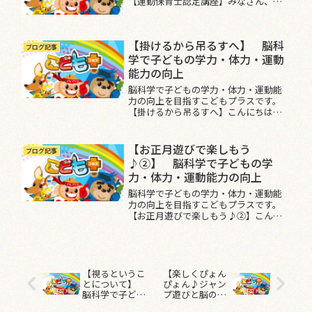
【運動保育士認定講座】みなさん、こ
んにちは。『身体・心・脳を育て、すべ
ての子ども達に身体を使って楽しさを
伝える』【運動保育士会】です。2021
【掛けるから吊るすへ】 脳科
年も早いもので、1ヵ月が経ちま...
ブログ記事
学で子どもの学力・体力・運動
能力の向上
脳科学で子どもの学力・体力・運動能
力の向上を目指すこどもプラスです。
【掛けるから吊るすへ】こんにちは。
『身体・心・脳を育て、すべての子ども
達に身体を使って楽しさを伝える』
【運動保育士会】です。最近は雨続きで
【お正月遊びで楽しもう
ブログ記事
気持ちも晴れませんが、日々室内で遊...
♪②】 脳科学で子どもの学
力・体力・運動能力の向上
脳科学で子どもの学力・体力・運動能
力の向上を目指すこどもプラスです。
【お正月遊びで楽しもう♪②】こんに
ちは。『身体・心・脳を育て、すべての
子ども達に身体を使って楽しさを伝え
る』【運動保育士会】です。今回も前回
に引き続き、日本の伝統や慣習を体...
【視るというこ
【楽しくぴょん
とについて】
ぴょん♪ジャン
脳科学で子ども
プ遊びと脳の関
の学力・体力・
係について】