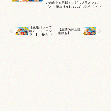
力の向上を目指すこどもプラスです。
【2021年あけましておめでとうござい
ます。】こんにちは。『身体・心・脳を
育て、すべての子ども達に身体を使って
楽しさを伝える』【運動保育士会】で
す。新年あけましておめでとう...
【風船バレーで
【運動保育士認
眼のトレーニン
定講座】
グ！】 脳科学
で子どもの学
力・体力・運動
能力の向上