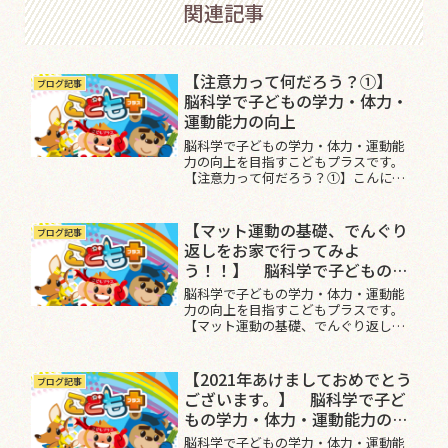
関連記事
【注意力って何だろう？①】
ブログ記事
脳科学で子どもの学力・体力・
運動能力の向上
脳科学で子どもの学力・体力・運動能
力の向上を目指すこどもプラスです。
【注意力って何だろう？①】こんにち
は。『身体・心・脳を育て、すべての子
ども達に身体を使って楽しさを伝え
る』【運動保育士会】です。皆さまも、
【マット運動の基礎、でんぐり
ブログ記事
お子さんの注意力を高めるために、環...
返しをお家で行ってみよ
う！！】 脳科学で子どもの学
力・体力・運動能力の向上
脳科学で子どもの学力・体力・運動能
力の向上を目指すこどもプラスです。
【マット運動の基礎、でんぐり返しを
お家で行ってみよう！！】こんにち
は。『身体・心・脳を育て、すべての子
ども達に身体を使って楽しさを伝え
【2021年あけましておめでとう
ブログ記事
る』【運動保育士会】の比田井です。で
ございます。】 脳科学で子ど
ん...
もの学力・体力・運動能力の向
上
脳科学で子どもの学力・体力・運動能